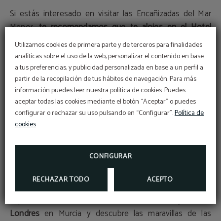
Si estás interesado en visitar las Encañizadas del Mar
Menor,
te recomendamos que te alojes en el Hotel
Aparthotel Londres
en Murcia. Este hotel está situado a
Utilizamos cookies de primera parte y de terceros para finalidades
poca distancia de las Encañizadas y te permitirá disfrutar
analíticas sobre el uso de la web, personalizar el contenido en base
de una estancia cómoda y relajante en la Región de
a tus preferencias, y publicidad personalizada en base a un perfil a
Murcia. Además,
partir de la recopilación de tus hábitos de navegación. Para más
el personal del hotel te puede
información puedes leer nuestra política de cookies. Puedes
proporcionar información y recomendaciones
sobre las
aceptar todas las cookies mediante el botón “Aceptar” o puedes
mejores actividades para realizar en la zona.
configurar o rechazar su uso pulsando en “Configurar”.
Política de
cookies
En resumen, las Encañizadas del Mar Menor son un lugar
impresionante que merece la pena visitar y descubrir. A
CONFIGURAR
pesar de que es un lugar frágil que requiere una gran
atención y cuidado, es posible disfrutar de la naturaleza
RECHAZAR TODO
ACEPTO
y de la pesca tradicional de bajo impacto en este
espacio.
No dudes en reservar
en el
Hotel Aparthotel
Londres
en Murcia y descubre las maravillas de las