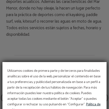
deportes acuáticos. Además las características del Mar
Menor, donde no hay oleaje, la hacen un lugar perfecto
para la práctica de deportes como el kayaking, paddle
surf, vela, kitesurf o recorrer las aguas en moto de agua.
Todos estos servicios están sujetos a fechas, horario y
disponibilidad.
Utilizamos cookies de primera parte y de terceros para finalidades
analíticas sobre el uso de la web, personalizar el contenido en base
a tus preferencias, y publicidad personalizada en base a un perfil a
partir de la recopilación de tus hábitos de navegación. Para más
información puedes leer nuestra política de cookies. Puedes
aceptar todas las cookies mediante el botón “Aceptar” o puedes
configurar o rechazar su uso pulsando en “Configurar”.
Política de