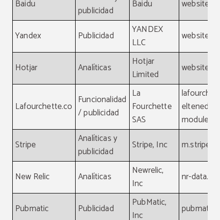
Baidu
Baidu
website, b
publicidad
YANDEX
Yandex
Publicidad
website, y
LLC
Hotjar
Hotjar
Analíticas
website, ho
Limited
La
lafourchet
Funcionalidad
Lafourchette.co
Fourchette
eltenedor.
/ publicidad
SAS
module.la
Analíticas y
Stripe
Stripe, Inc
m.stripe.
publicidad
Newrelic,
New Relic
Analíticas
nr-data.ne
Inc
PubMatic,
Pubmatic
Publicidad
pubmatic.
Inc