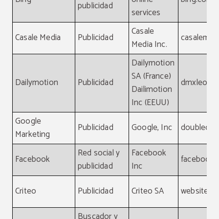
publicidad
services
Casale
Casale Media
Publicidad
casalemed
Media Inc.
Dailymotion
SA (France)
Dailymotion
Publicidad
dmxleo.c
Dailimotion
Inc (EEUU)
Google
Publicidad
Google, Inc
doubleclic
Marketing
Red social y
Facebook
Facebook
facebook
publicidad
Inc
Criteo
Publicidad
Criteo SA
website, cr
Buscador y