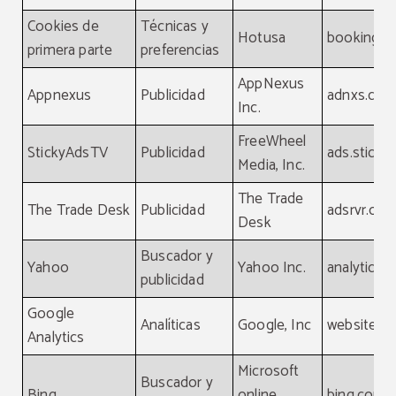
Cookies de
Técnicas y
Hotusa
booking-c
primera parte
preferencias
AppNexus
Appnexus
Publicidad
adnxs.co
Inc.
FreeWheel
StickyAdsTV
Publicidad
ads.sticky
Media, Inc.
The Trade
The Trade Desk
Publicidad
adsrvr.org
Desk
Buscador y
Yahoo
Yahoo Inc.
analytics.
publicidad
Google
Analíticas
Google, Inc
website
Analytics
Microsoft
Buscador y
Bing
online
bing.com