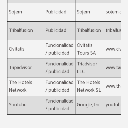
Sojern
Publicidad
Sojern
sojern.co
Tribalfusion
Publicidad
Tribalfusion
tribalfusi
Funcionalidad
Civitatis
Civitatis
www.civita
/ publicidad
Tours SA
Funcionalidad
Triadvisor
Tripadvisor
www.tamg
/ publicidad
LLC
The Hotels
Funcionalidad
The Hotels
www.theho
Network
/ publicidad
Network SL
Funcionalidad
Youtube
Google, Inc
youtube.
/ publicidad