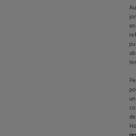
Au
jo
en
re
pu
ub
te
Pe
po
u
co
de
Ho
re