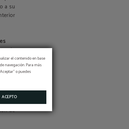
do a su
nterior
des
tar de
el Mar
nalizar el contenido en base
os de navegación. Para más
 baños
 “Aceptar” o puedes
po con
puedes
mejores
ACEPTO
as para
ción de