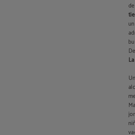
de
ti
un
ad
bu
De
La
Un
al
me
Ma
jo
ni
va