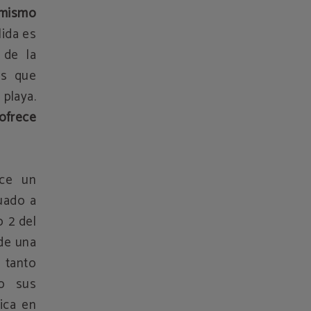
 mismo
lida es
 de la
os que
playa.
ofrece
ce un
tuado a
 2 del
 de una
 tanto
o sus
ica en