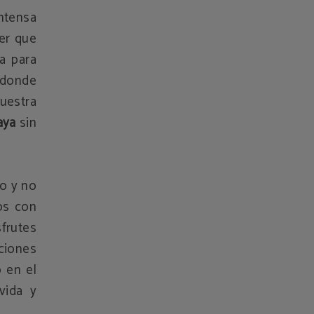
ntensa
ber que
a para
a donde
uestra
aya
sin
to y no
os con
frutes
aciones
 en el
vida y