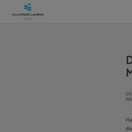
Deporte Y Relax En La Manga Del Mar Menor del Aparthotel Londres en La Man
D
M
DE
MÁ
Ha
di