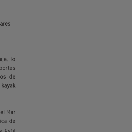
lares
je, lo
portes
tos de
 kayak
del Mar
ica de
s para