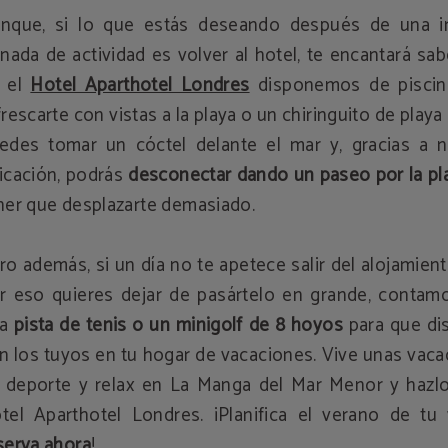
nque, si lo que estás deseando después de una i
rnada de actividad es volver al hotel, te encantará sa
 el
Hotel Aparthotel Londres
disponemos de piscin
frescarte con vistas a la playa o un chiringuito de play
edes tomar un cóctel delante el mar y, gracias a n
icación, podrás
desconectar dando un paseo por la pl
ner que desplazarte demasiado.
ro además, si un día no te apetece salir del alojamien
r eso quieres dejar de pasártelo en grande, contam
na
pista de tenis o un minigolf de 8 hoyos
para que dis
n los tuyos en tu hogar de vacaciones. Vive unas vac
 deporte y relax en La Manga del Mar Menor y hazlo
tel Aparthotel Londres. ¡Planifica el verano de tu 
serva ahora
!